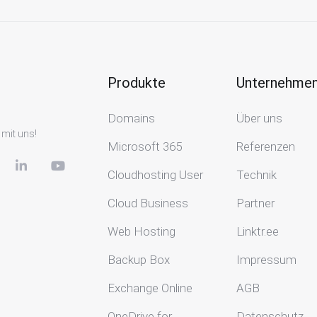
Produkte
Unternehme
Domains
Über uns
 mit uns!
Microsoft 365
Referenzen
Cloudhosting User
Technik
Cloud Business
Partner
Web Hosting
Linktr.ee
Backup Box
Impressum
Exchange Online
AGB
OneDrive for
Datenschutz