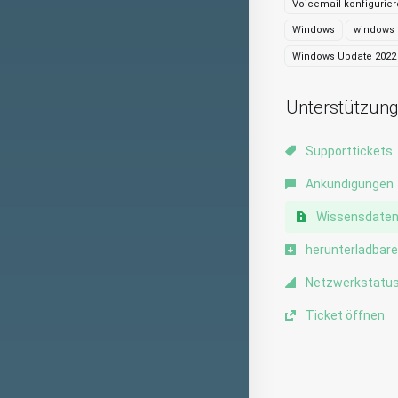
Voicemail konfigurie
Windows
windows 
Windows Update 2022
Unterstützun
Supporttickets
Ankündigungen
Wissensdate
herunterladbare
Netzwerkstatu
Ticket öffnen