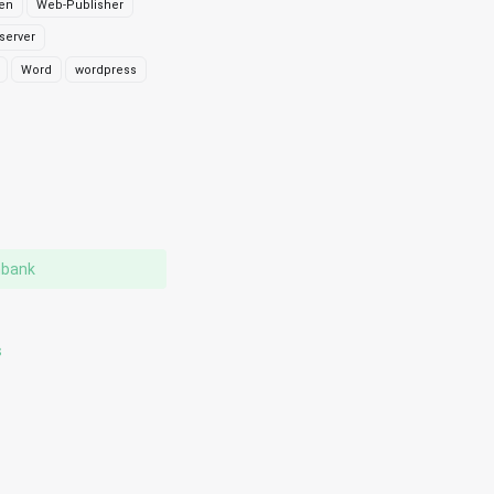
ren
Web-Publisher
server
Word
wordpress
g
nbank
s