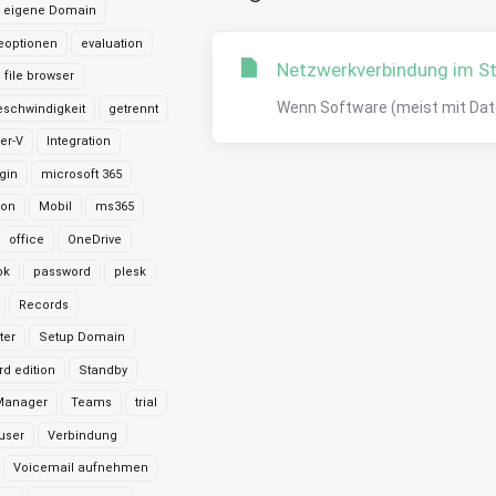
eigene Domain
eoptionen
evaluation
Netzwerkverbindung im St
file browser
Wenn Software (meist mit Daten
schwindigkeit
getrennt
er-V
Integration
gin
microsoft 365
ion
Mobil
ms365
office
OneDrive
ok
password
plesk
Records
ter
Setup Domain
rd edition
Standby
Manager
Teams
trial
user
Verbindung
Voicemail aufnehmen