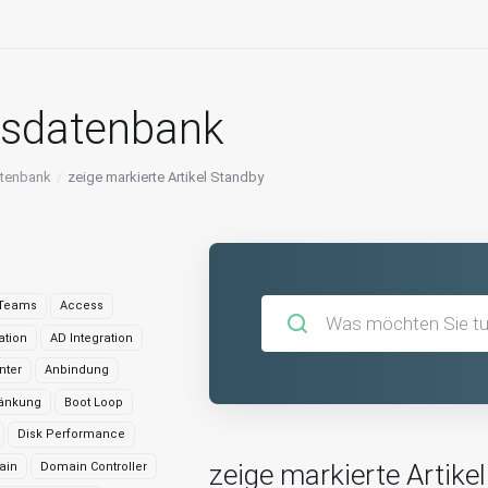
sdatenbank
tenbank
zeige markierte Artikel Standby
 Teams
Access
ation
AD Integration
nter
Anbindung
änkung
Boot Loop
Disk Performance
zeige markierte Artikel
ain
Domain Controller