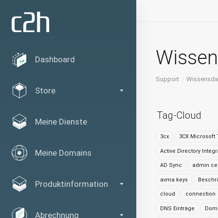
Wissen
Dashboard
Support
Wissensda
Store
Tag-Cloud
Meine Dienste
3cx
3CX Microsoft
Active Directory Integr
Meine Domains
AD Sync
admin ce
avma keys
Beschr
Produktinformation
cloud
connection
DNS Einträge
Dom
Abrechnung