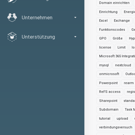
Domain einrichten
Einrichtung
Energi
Unternehmen
Excel
Exchange
Funktionscodes
Ge
Unterstützung
GPO
Größe
Hyp
license
Limit
lo
Microsoft 365 Integrat
mysql
nextcloud
onmicrosoft
Outlo
Powerpoint
rearm
ReFS access
regis
Sharepoint
standa
Subdomain
Task 
tutorial
upload
verbindungsversuch