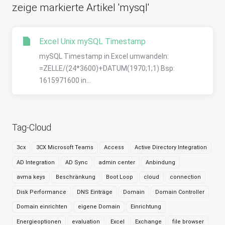
zeige markierte Artikel 'mysql'
Excel Unix mySQL Timestamp
mySQL Timestamp in Excel umwandeln:
=ZELLE/(24*3600)+DATUM(1970;1;1) Bsp:
1615971600 in...
Tag-Cloud
3cx
3CX Microsoft Teams
Access
Active Directory Integration
AD Integration
AD Sync
admin center
Anbindung
avma keys
Beschränkung
Boot Loop
cloud
connection
Disk Performance
DNS Einträge
Domain
Domain Controller
Domain einrichten
eigene Domain
Einrichtung
Energieoptionen
evaluation
Excel
Exchange
file browser