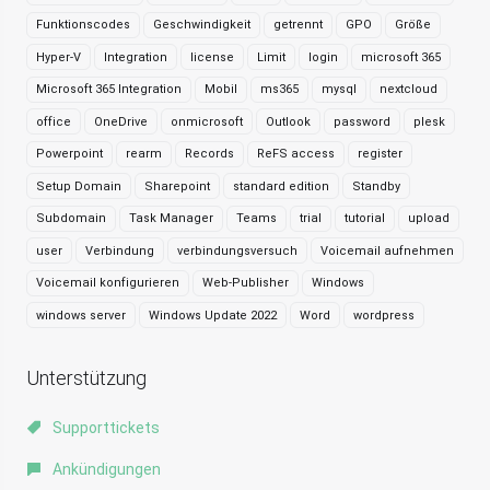
Funktionscodes
Geschwindigkeit
getrennt
GPO
Größe
Hyper-V
Integration
license
Limit
login
microsoft 365
Microsoft 365 Integration
Mobil
ms365
mysql
nextcloud
office
OneDrive
onmicrosoft
Outlook
password
plesk
Powerpoint
rearm
Records
ReFS access
register
Setup Domain
Sharepoint
standard edition
Standby
Subdomain
Task Manager
Teams
trial
tutorial
upload
user
Verbindung
verbindungsversuch
Voicemail aufnehmen
Voicemail konfigurieren
Web-Publisher
Windows
windows server
Windows Update 2022
Word
wordpress
Unterstützung
Supporttickets
Ankündigungen