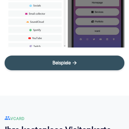
Beispiele

VCARD