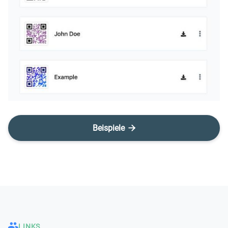
Beispiele

LINKS